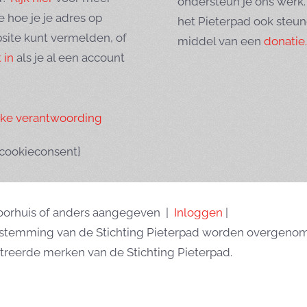
ondersteun je ons werk.
e hoe je je adres op
het Pieterpad ook steu
site kunt vermelden, of
middel van een
donatie.
 in
als je al een account
eke verantwoording
tcookieconsent}
Goorhuis of anders aangegeven |
Inloggen
|
oestemming van de Stichting Pieterpad worden overgenom
treerde merken van de Stichting Pieterpad.