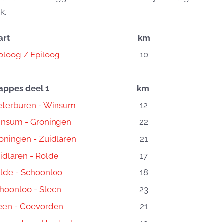
k.
art
km
oloog / Epiloog
10
appes deel 1
km
eterburen - Winsum
12
nsum - Groningen
22
oningen - Zuidlaren
21
idlaren - Rolde
17
lde - Schoonloo
18
hoonloo - Sleen
23
een - Coevorden
21