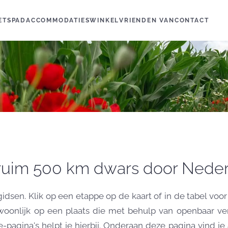
IETSPAD
ACCOMMODATIES
WINKEL
VRIENDEN VAN
CONTACT
r ruim 500 km dwars door Neder
dsen. Klik op een etappe op de kaart of in de tabel voo
nlijk op een plaats die met behulp van openbaar vervo
agina's helpt je hierbij. Onderaan deze pagina vind je 