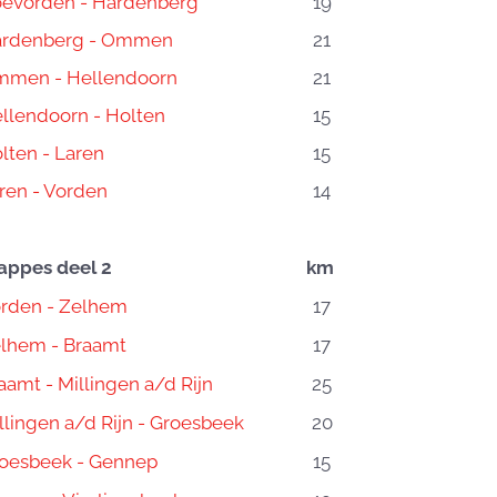
evorden - Hardenberg
19
rdenberg - Ommen
21
men - Hellendoorn
21
llendoorn - Holten
15
lten - Laren
15
ren - Vorden
14
appes deel 2
km
rden - Zelhem
17
lhem - Braamt
17
aamt - Millingen a/d Rijn
25
llingen a/d Rijn - Groesbeek
20
oesbeek - Gennep
15