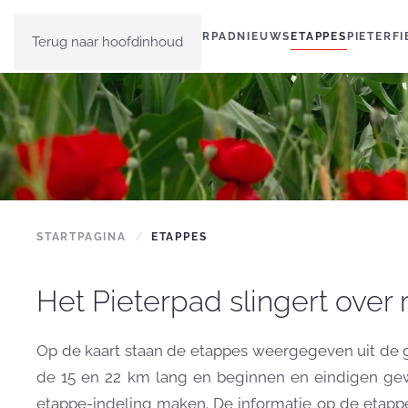
HOME
PIETERPAD
NIEUWS
ETAPPES
PIETERF
Terug naar hoofdinhoud
STARTPAGINA
ETAPPES
Het Pieterpad slingert ove
Op de kaart staan de etappes weergegeven uit de gi
de 15 en 22 km lang en beginnen en eindigen gewoo
etappe-indeling maken. De informatie op de etappe-p