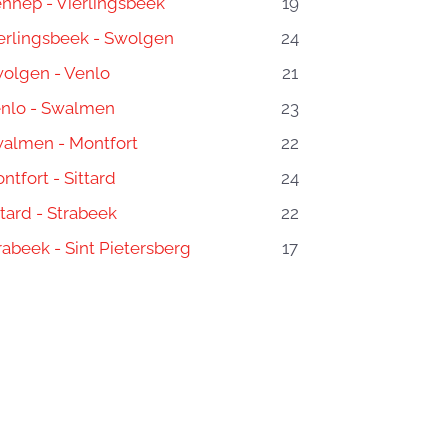
nnep - Vierlingsbeek
19
erlingsbeek - Swolgen
24
olgen - Venlo
21
nlo - Swalmen
23
almen - Montfort
22
ntfort - Sittard
24
ttard - Strabeek
22
rabeek - Sint Pietersberg
17