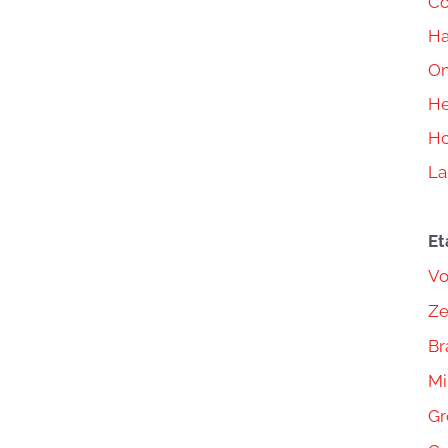
Co
Ha
Om
He
Ho
La
Et
Vo
Ze
Br
Mi
Gr