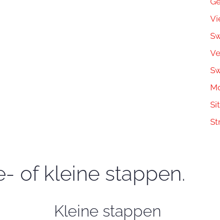
Ge
Vi
Sw
Ve
Sw
Mo
Si
St
e- of kleine stappen.
Kleine stappen