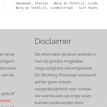
Spaubeek, Station - Berg en Terblijt, Lindenstr
Berg en Terblijt, Lindenstraat - Sint Pietersbe
Disclaimer
er bij de
De informatie op deze website is
willigers
met de grootst mogelijke
elroute.
zorgvuldigheid samengesteld.
r van de
De Stichting Pieterpad aanvaardt
echter geen enkele
aansprakelijkheid voor schade
 gids of
die wandelaars op enige wijze
winkel
kunnen ondervinden door