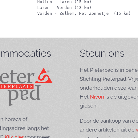
Holten - Laren (15 km)
Laren - Vorden (13 km)
Vorden - Zelhem, Het Zonnetje  (15 km)
mmodaties
Steun ons
Het Pieterpad is in behe
Stichting Pieterpad. Vrij
onderhouden deze wand
Het
Nivon
is de uitgeve
gidsen.
n horeca of
Door de aankoop van de
tingsadres langs het
andere artikelen uit de
d?
Kijk hier
voor meer