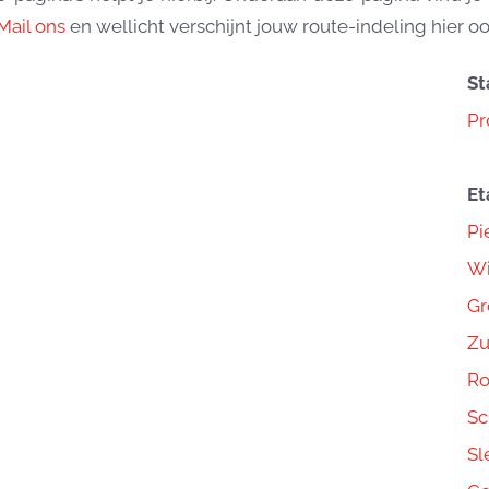
Mail ons
en wellicht verschijnt jouw route-indeling hier oo
St
Pr
Et
Pi
Wi
Gr
Zu
Ro
Sc
Sl