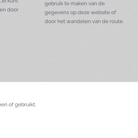
 Je kunt
gebruik te maken van de
nen door
gegevens op deze website of
door het wandelen van de route.
en of gebruikt.