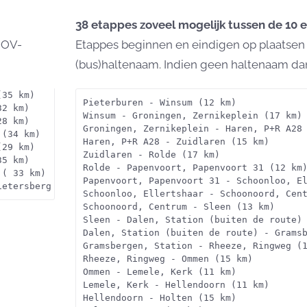
38 etappes zoveel mogelijk tussen de 10 
 OV-
Etappes beginnen en eindigen op plaatsen
(bus)haltenaam. Indien geen haltenaam dan
(35 km)
Pieterburen - Winsum (12 km)
32 km)
Winsum - Groningen, Zernikeplein (17 km)
28 km)
Groningen, Zernikeplein - Haren, P+R A28
 (34 km)
Haren, P+R A28 - Zuidlaren (15 km)
(29 km)
Zuidlaren - Rolde (17 km)
35 km)
Rolde - Papenvoort, Papenvoort 31 (12 km
 ( 33 km)
Papenvoort, Papenvoort 31 - Schoonloo, E
ietersberg (39 km)
Schoonloo, Ellertshaar - Schoonoord, Cen
Schoonoord, Centrum - Sleen (13 km)
Sleen - Dalen, Station (buiten de route)
Dalen, Station (buiten de route) - Grams
Gramsbergen, Station - Rheeze, Ringweg (
Rheeze, Ringweg - Ommen (15 km)
Ommen - Lemele, Kerk (11 km)
Lemele, Kerk - Hellendoorn (11 km)
Hellendoorn - Holten (15 km)