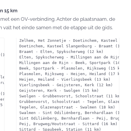
en 15 km
 met een OV-verbinding. Achter de plaatsnaam, de
 valt het einde samen met de etappe uit de gids.
Zelhem, Het Zonnetje - Doetinchem, Kasteel Slan
Doetinchem, Kasteel Slangenburg - Braamt (11 km
Braamt - Elten, Spykscherweg (12 km)
 (13 km)
Elten, Spykscherweg - Millingen aan de Rijn (13
Millingen aan de Rijn - Beek, Sportpark (14 km)
Beek, Sportpark - Plasmolen, Rijksweg (15 km)
)
Plasmolen, Rijksweg - Heijen, Heiland (17 km)
llertshaar (9 km)
Heijen, Heiland - Vierlingsbeek (13 km)
trum (10 km)
Vierlingsbeek - Geijsteren, Kerk (12 km)
Geijsteren, Kerk - Swolgen (15 km)
 (16 km)
Swolgen - Grubbenvorst, Schoolstraat (11 km)
bergen, Station (16 km)
Grubbenvorst, Schoolstraat - Tegelen, Glazenaps
15 km)
Tegelen, Glazenapstraat - Swalmen (18 km)
Swalmen - Sint Odiliënberg, Bernhardlaan (16 km
Sint Odiliënberg, Bernhardlaan - Peij, Brugweg/
Peij, Brugweg/Houtstraat - Sittard (16 km)
Sittard - Spaubeek, Station (11 km)