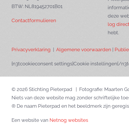
BTW: NL819452701B01
informati
deze web
Contactformulieren
log direct
hebt.
Privacyverklaring
|
Algemene voorwaarden
|
Publi
{n3tcookieconsent settings}Cookie instellingen{/n3
© 2026 Stichting Pieterpad | Fotografie: Maarten 
Niets van deze website mag zonder schriftelijke t
® De naam Pieterpad en het beeldmerk zijn geregis
Een website van
Netnog websites