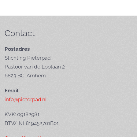
Contact
Postadres
Stichting Pieterpad
Pastoor van de Loolaan 2
6823 BC Arnhem
Email
info@pieterpad.nl
KVK: 09182981
BTW: NL819452701B01