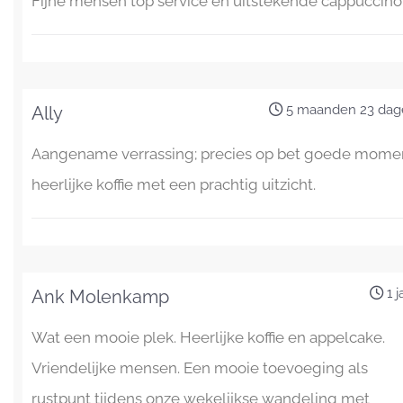
Fijne mensen top service en uitstekende cappuccino
5 maanden 23 dag
Ally
Aangename verrassing; precies op bet goede mome
heerlijke koffie met een prachtig uitzicht.
1 j
Ank Molenkamp
Wat een mooie plek. Heerlijke koffie en appelcake.
Vriendelijke mensen. Een mooie toevoeging als
rustpunt tijdens onze wekelijkse wandeling met